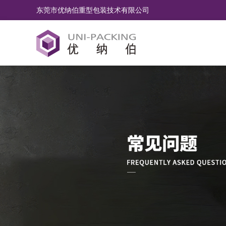
东莞市优纳伯重型包装技术有限公司