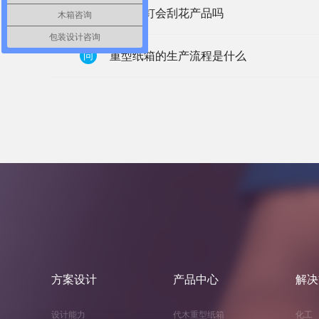
答
重型纸箱的材质采用的是全木浆，表面是具有防水功能
问
纸箱打钉会刮花产品吗
木箱咨询
包装设计咨询
答
据客户的产品性质来确定，如果客户的产品是金属件
问
重型纸箱的生产流程是什么
答
客户咨询-方案设计-业务报价-打样试装-确认下单
方案设计
产品中心
解决
设计能力
代木重型纸箱
化工