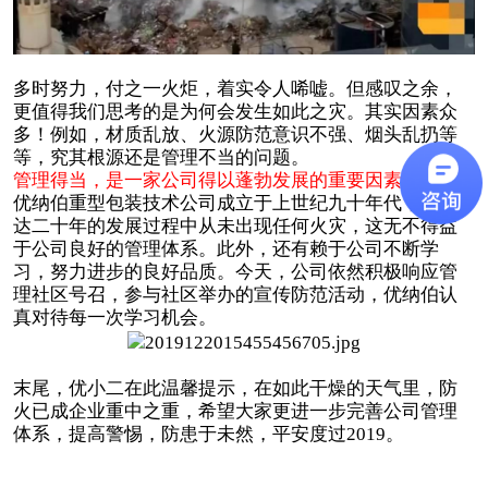
多时努力，付之一火炬，着实令人唏嘘。但感叹之余，
更值得我们思考的是为何会发生如此之灾。其实因素众
多！例如，材质乱放、火源防范意识不强、烟头乱扔等
等，究其根源还是管理不当的问题。
管理得当，是一家公司得以蓬勃发展的重要因素。
优纳伯重型包装技术公司成立于上世纪九十年代，在长
达二十年的发展过程中从未出现任何火灾，这无不得益
于公司良好的管理体系。此外，还有赖于公司不断学
习，努力进步的良好品质。今天，
公司依然积极响应管
理社区号召，参与社区举办的宣传防范活动，优纳伯认
真对待每一次学习机会。
末尾，优小二在此温馨提示，在如此干燥的天气里，防
火已成企业重中之重，希望大家更进一步完善公司管理
体系，提高警惕，防患于未然，平安度过2019。